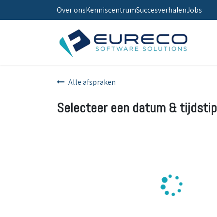
Over ons
Kenniscentrum
Succesverhalen
Jobs
Alle afspraken
Selecteer een datum & tijdstip