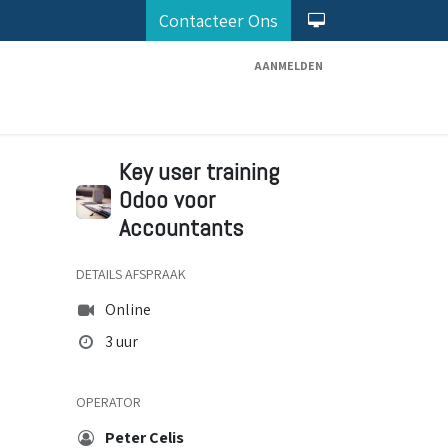
Contacteer Ons
AANMELDEN
Diensten
Odoo Partner
Maak Afspraak
Key user training
Odoo voor
Accountants
DETAILS AFSPRAAK
Online
3 uur
OPERATOR
Peter Celis