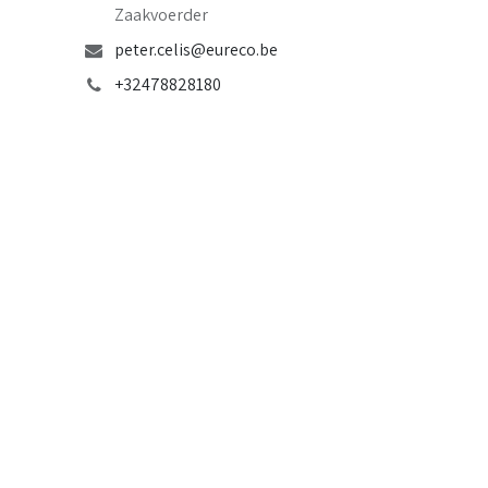
Zaakvoerder
peter.celis@eureco.be
+32478828180