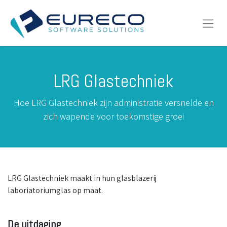
LRG Glastechniek
Hoe LRG Glastechniek zijn administratie versnelde en
zich wapende voor toekomstige groei
LRG Glastechniek maakt in hun glasblazerij
laboriatoriumglas op maat.
De uitdaging