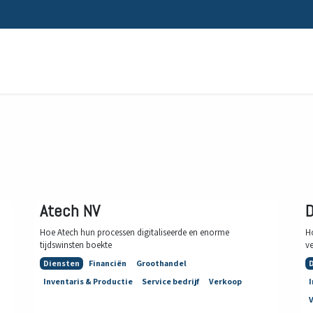
Home
Oplossingen
Sectoren
Atech NV
D
Hoe Atech hun processen digitaliseerde en enorme
H
tijdswinsten boekte
v
Diensten
Financiën
Groothandel
Inventaris & Productie
Service bedrijf
Verkoop
I