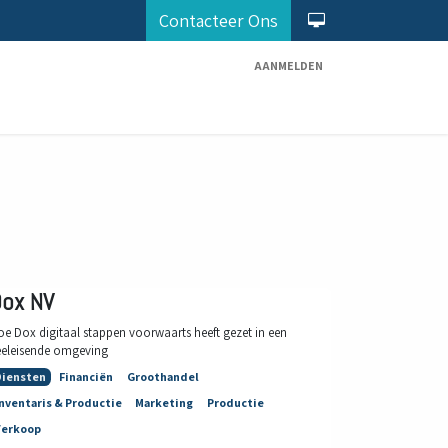
Contacteer Ons
AANMELDEN
Diensten
Odoo Partner
Maak Afspraak
ox NV
oe Dox digitaal stappen voorwaarts heeft gezet in een
eeleisende omgeving
Diensten
Financiën
Groothandel
nventaris & Productie
Marketing
Productie
Verkoop