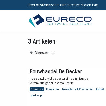
Over ons
Kenniscentrum
Succesverhalen
Jobs
3 Artikelen
Diensten
×
Bouwhandel De Decker
Hoe Bouwhandel De Decker zijn administratie
vereenvoudigde en optimaliseerde
Diensten
Financiën
Inventaris & Productie
Retail
Verkoop