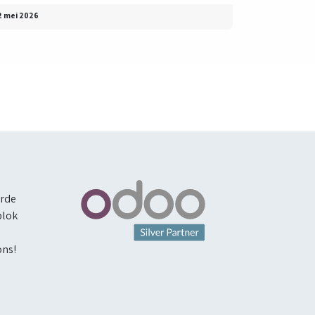
2 mei 2026
erde
blok
ons!