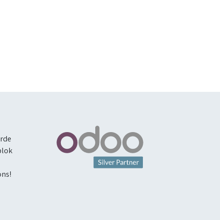
erde
blok
ons!