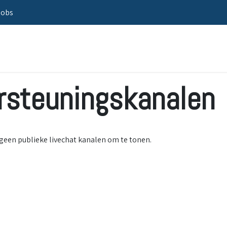
Jobs
Home
Oplossingen
Sectoren
rsteuningskanalen
n geen publieke livechat kanalen om te tonen.