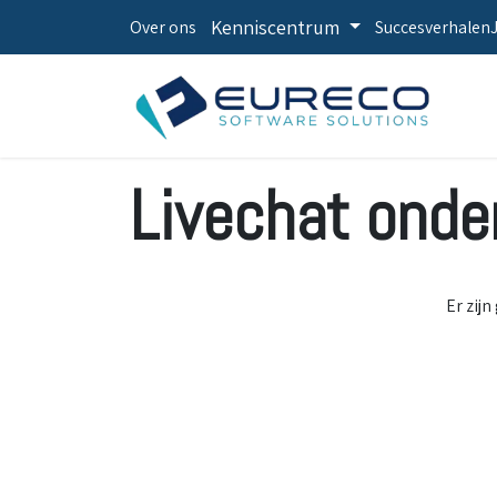
Kenniscentrum
Over ons
Succesverhalen
Livechat onde
Er zij