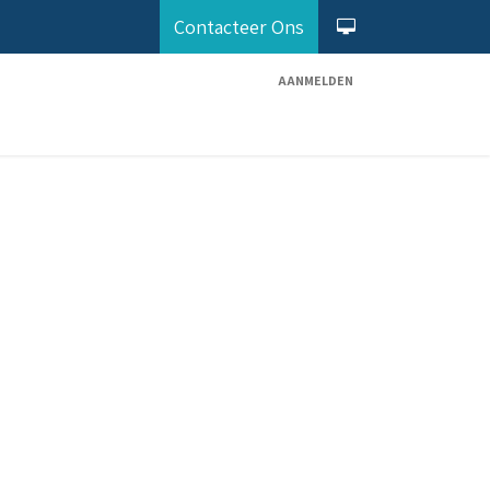
Contacteer Ons
AANMELDEN
Diensten
Odoo Partner
Maak Afspraak