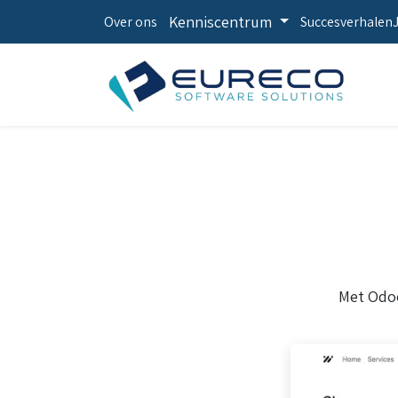
Kenniscentrum
Over ons
Succesverhalen
Met Odoo