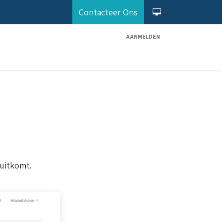
Contacteer Ons
AANMELDEN
Diensten
Odoo Partner
Maak Afspraak
uitkomt.