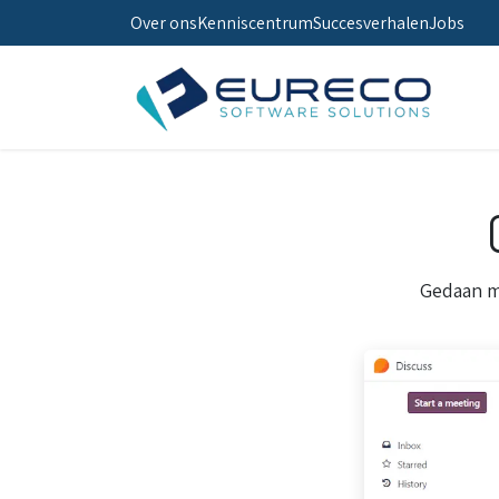
Over ons
Kenniscentrum
Succesverhalen
Jobs
Gedaan m