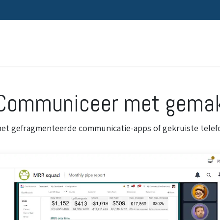
Home
Oplossingen
Sectoren
Communiceer met gema
et gefragmenteerde communicatie-apps of gekruiste telefo