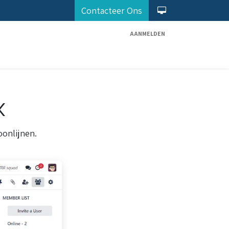
Contacteer Ons
AANMELDEN
Diensten
Odoo Partner
Maak Afspraak
k
onlijnen.