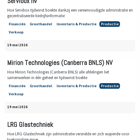
Servibox nv
Hoe Servibox tijdwinst boekte dankzij een vereenvoudigde administratie en
gecentraliseerde bedrijfsinformatie
Financiën
Groothandel
Inventaris & Productie
Productie
Verkoop
19 mei 2026
Mirion Technologies (Canberra BNLS) NV
Hoe Mirion Technologies (Canberra BNLS) alle afdelingen liet
samenwerken in één geheel en tijdswinst boekte
Financiën
Groothandel
Inventaris & Productie
Productie
Verkoop
19 mei 2026
LRG Glastechniek
Hoe LRG Glastechniek zijn administratie versnelde en zich wapende voor
toekomstige groei